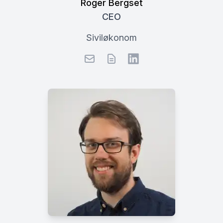
Roger Bergset
CEO
Siviløkonom
E-post
CV
LinkedIn