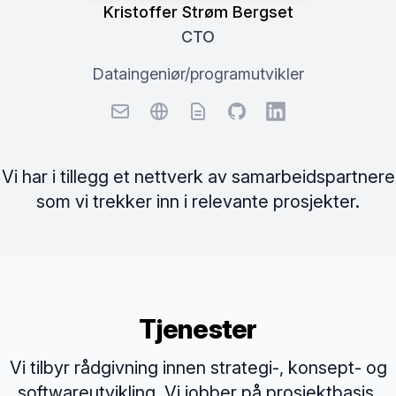
Kristoffer Strøm Bergset
CTO
Dataingeniør/programutvikler
E-post
Nettside
CV
Github
LinkedIn
Vi har i tillegg et nettverk av samarbeidspartnere
som vi trekker inn i relevante prosjekter.
Tjenester
Vi tilbyr rådgivning innen strategi-, konsept- og
softwareutvikling. Vi jobber på prosjektbasis,